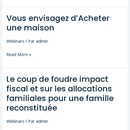
dans
l’immobilier
Vous envisagez d’Acheter
une maison
Webinars
/ Par
admin
Vous
Read More »
envisagez
d’Acheter
Le coup de foudre impact
une
maison
fiscal et sur les allocations
familiales pour une famille
reconstituée
Webinars
/ Par
admin