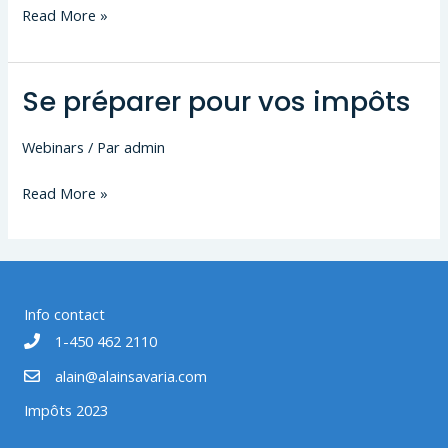
Le
Read More »
coup
de
Se préparer pour vos impôts
foudre
impact
fiscal
Webinars
/ Par
admin
et
Se
Read More »
sur
préparer
les
pour
allocations
vos
familiales
impôts
pour
Info contact
une
1-450 462 2110
famille
alain@alainsavaria.com
reconstituée
Impôts 2023